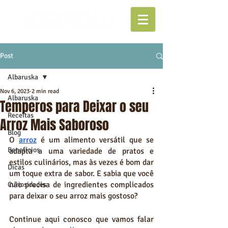
Post
Albaruska
Nov 6, 2023
2 min read
Albaruska
Temperos para Deixar o seu
Receitas
Arroz Mais Saboroso
Blog
O 
arroz
 é um alimento versátil que se 
Benefícios
adapta a uma variedade de pratos e 
estilos culinários, mas às vezes é bom dar 
Dicas
um toque extra de sabor. E sabia que você 
não precisa de ingredientes complicados 
Curiosidades
para deixar o seu arroz mais gostoso?
Continue aqui conosco que vamos falar 