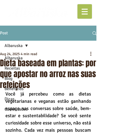
Post
Albaruska
Aug 24, 2025
4 min read
Albaruska
Dieta baseada em plantas: por
Receitas
que apostar no arroz nas suas
Blog
refeições
Benefícios
Você já percebeu como as dietas 
Dicas
vegetarianas e veganas estão ganhando 
espaço nas conversas sobre saúde, bem-
Curiosidades
estar e sustentabilidade? Se você sente 
curiosidade sobre esse universo, não está 
sozinho. Cada vez mais pessoas buscam 