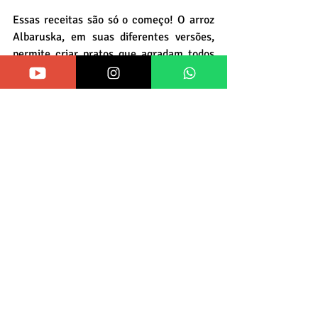
Essas receitas são só o começo! O arroz 
Albaruska, em suas diferentes versões, 
permite criar pratos que agradam todos 
os gostos, do almoço rápido ao jantar 
especial, sempre com muito sabor e 
praticidade.
Se você está pensando em adotar uma 
alimentação baseada em plantas, 
comece aos poucos. Experimente trocar 
uma refeição do dia por uma opção 
vegetariana, explore novos temperos e 
ingredientes, e aproveite para testar 
receitas diferentes com arroz. Planeje 
suas compras, priorize alimentos frescos 
e integrais, e lembre-se: variedade é a 
chave para uma alimentação equilibrada 
e cheia de sabor.