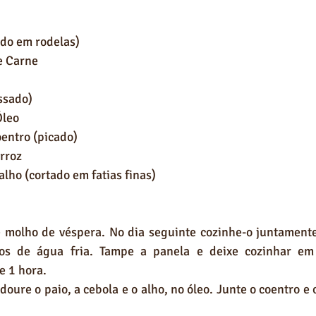
ado em rodelas)
e Carne
ssado)
Óleo
entro (picado)
rroz
lho (cortado em fatias finas)
e molho de véspera. No dia seguinte cozinhe-o juntamente
ros de água fria. Tampe a panela e deixe cozinhar em 
 1 hora. 
oure o paio, a cebola e o alho, no óleo. Junte o coentro e o