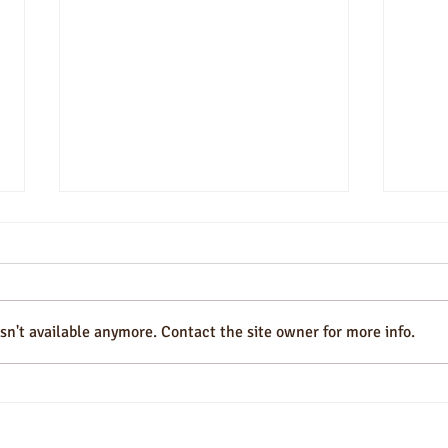
Arroz à Piemontese
n't available anymore. Contact the site owner for more info.
Arroz
Crost