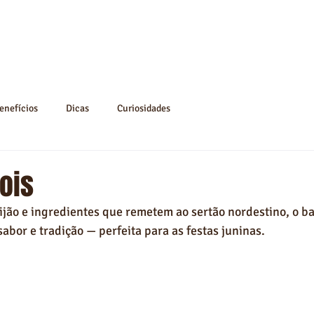
Início
Empresa
Produtos
Blog
enefícios
Dicas
Curiosidades
ois
jão e ingredientes que remetem ao sertão nordestino, o bai
sabor e tradição — perfeita para as festas juninas.