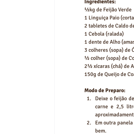
Ingredientes:
½kg de Feijão Verde
1 Linguiça Paio (cort
2 tabletes de Caldo d
1 Cebola (ralada)
1 dente de Alho (ama
3 colheres (sopa) de 
½ colher (sopa) de Co
2½ xícaras (chá) de A
150g de Queijo de Coa
Modo de Preparo:
Deixe o feijão d
carne e 2,5 lit
aproximadamente
Em outra panela d
bem. 