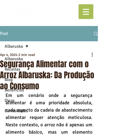
Post
Albaruska
Apr 4, 2024
2 min read
Albaruska
Segurança Alimentar com o
Receitas
Arroz Albaruska: Da Produção
Blog
ao Consumo
Benefícios
Em um cenário onde a segurança 
Dicas
alimentar é uma prioridade absoluta, 
cada aspecto da cadeia de abastecimento 
Curiosidades
alimentar requer atenção meticulosa. 
Neste contexto, o arroz não é apenas um 
alimento básico, mas um elemento 