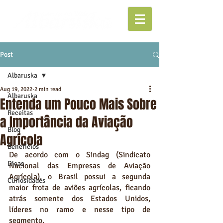
Post
Albaruska
Aug 19, 2022
2 min read
Albaruska
Entenda um Pouco Mais Sobre
Receitas
a Importância da Aviação
Blog
Agrícola
Benefícios
De acordo com o Sindag (Sindicato 
Dicas
Nacional das Empresas de Aviação 
Agrícola), o Brasil possui a segunda 
Curiosidades
maior frota de aviões agrícolas, ficando 
atrás somente dos Estados Unidos, 
líderes no ramo e nesse tipo de 
segmento. 