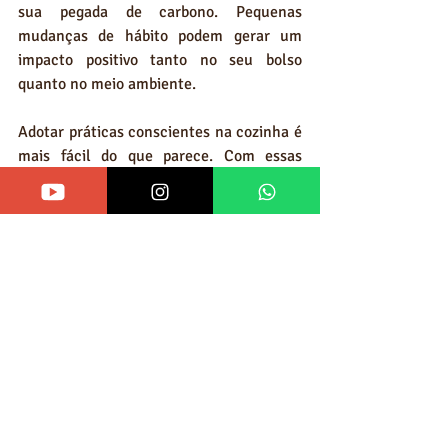
sua pegada de carbono. Pequenas 
mudanças de hábito podem gerar um 
impacto positivo tanto no seu bolso 
quanto no meio ambiente.
Adotar práticas conscientes na cozinha é 
mais fácil do que parece. Com essas 
dicas, você pode transformar a forma 
como utiliza o gás no dia a dia e 
aproveitar uma rotina mais econômica e 
sustentável.
Blog
Recent Posts
See All