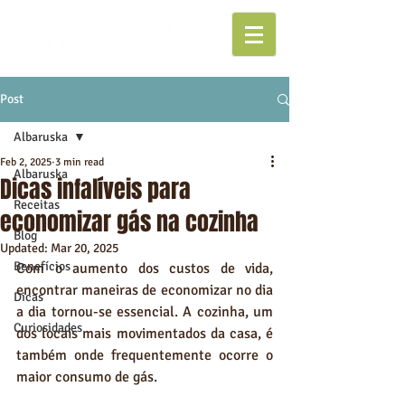
Post
Albaruska
Feb 2, 2025
3 min read
Albaruska
Dicas infalíveis para
Receitas
economizar gás na cozinha
Blog
Updated:
Mar 20, 2025
Benefícios
Com o aumento dos custos de vida, 
encontrar maneiras de economizar no dia 
Dicas
a dia tornou-se essencial. A cozinha, um 
Curiosidades
dos locais mais movimentados da casa, é 
também onde frequentemente ocorre o 
maior consumo de gás.