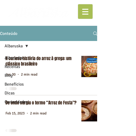
Conteúdo
Albaruska
Albaruska
A curiosa história do arroz à grega: um
clássico brasileiro
Receitas
Jan 30
2 min read
Blog
Benefícios
Dicas
Curiosidades
De onde surgiu o termo “Arroz de Festa”?
Feb 15, 2023
2 min read