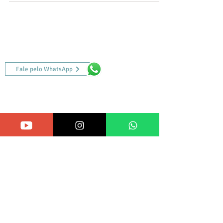
SAC
Reclamações, elogios e sugestões
.
Fale pelo WhatsApp
LOCALIZAÇÃO
INDÚSTRIA:
Estr. São Borja - Sta. Luzia Km 09
-
São Borja / RS - CEP:
97670-000
COMERCIAL:
Av. Cachalote, 408 - Aquário
Vinhedo / SP - CEP:
13280-000
ATENDIMENTO
Seg. a Sex. - 08:30h às 12:30h | 13:30h às 17:30h.
Sábados - 08h às 12h.
(55) 3431-0050