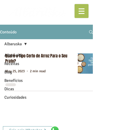
Conteúdo
Albaruska
Albaruska
Qual é o Tipo Certo de Arroz Para o Seu
Prato?
Receitas
May 25, 2023
2 min read
Blog
Benefícios
Dicas
Curiosidades
SAC
Reclamações, elogios e sugestões
.